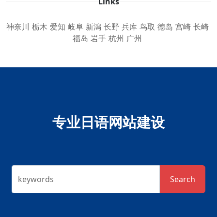
Links
神奈川
栃木
爱知
岐阜
新潟
长野
兵库
鸟取
德岛
宫崎
长崎
福岛
岩手
杭州
广州
专业日语网站建设
keywords
Search