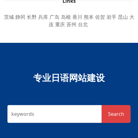
Links
茨城
静冈
长野
兵库
广岛
岛根
香川
熊本
佐贺
岩手
昆山
大
连
重庆
苏州
台北
专业日语网站建设
keywords
Search